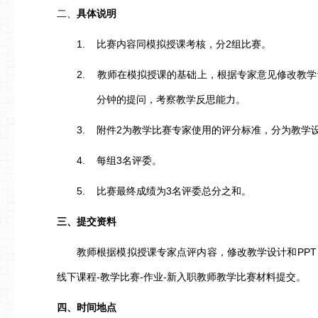
二、
具体说明
1.
2
比赛内容同模拟授课考核，分
组比赛。
2.
教师在模拟授课的基础上，根据专家意见修改教学
分钟的提问，考察教学反思能力。
3.
2
附件
为教学比赛专家使用的评分标准，分为教学
4.
3
每组
名评委。
5.
3
比赛最终成绩为
名评委总分之和。
三、
提交资料
PPT
教师根据模拟授课专家点评内容，修改教学设计和
-
-
-
线下课程
教学比赛
作业
新入职教师教学比赛材料提交。
四、
时间地点