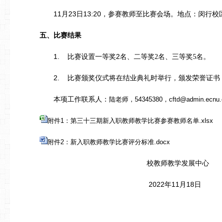
11
23
13:20
月
日
，参赛教师至比赛会场。地点：闵行校
五、
比赛结果
1.
2
比赛设置一等奖
名、二等奖2
名、三等奖5
名。
2.
比赛颁奖仪式将在结业典礼时举行，颁发荣誉证书
本项工作联系人：
陆老师，
54345380
，
cftd@admin.ecnu.
附件1：第三十三期新入职教师教学比赛参赛教师名单.xlsx
附件2：新入职教师教学比赛评分标准.docx
校教师教学发展中心
2022
11
18
年
月
日